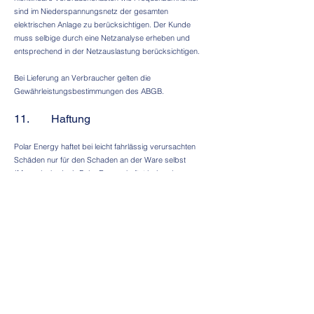
sind im Niederspannungsnetz der gesamten
elektrischen Anlage zu berücksichtigen. Der Kunde
muss selbige durch eine Netzanalyse erheben und
entsprechend in der Netzauslastung berücksichtigen.
Bei Lieferung an Verbraucher gelten die
Gewährleistungsbestimmungen des ABGB.
11. Haftung
Polar Energy haftet bei leicht fahrlässig verursachten
Schäden nur für den Schaden an der Ware selbst
(Mangelschaden). Polar Energy haftet bei grob
fahrlässig verursachten Schäden bis zu einem Betrag
von € 300.000,-, Vertragsuntypische und
unvorhergesehene Schäden sind jedenfalls
ausgeschlossen. Die Beweislastumkehr des § 1298
ABGB gilt nicht.
Ersatzansprüche gegen Polar Energy verjähren
innerhalb von 1 Jahr ab Kenntnis von Schaden und
Schädiger und längstens innerhalb von 10 Jahren nach
Entstehung des Schadens.